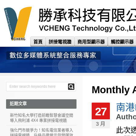
首頁
拼接電視牆
商用型顯示器
觸控顯示器
Monthly 
近期文章
南港
27
Auth
新竹知名大學打造前瞻智慧會議空間
導入飛利浦 4X4 專業拼接電視牆
3 月
此次
強化門市競爭力！知名電信業者導入
拼接電視牆 升級品牌展示與營運效