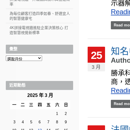
示器解
率
Readi
為每位顧客打造四季如春、舒適宜人
的智慧健康宅
Read mo
4K拼接電視牆進駐企業決策核心 打
造智慧視覺新標準
知名
彙整
25
彙
Auth
整
3 月
勝承科
商，透
近期動態
Readi
2025 年 3 月
Read mo
一
二
三
四
五
六
日
1
2
3
4
5
6
7
8
9
法國