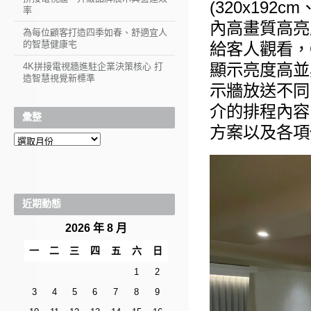
(320x192
率
內高畫質高亮
為每位顧客打造四季如春、舒適宜人
的智慧健康宅
給客人觀看，
顯示亮度高並
4K拼接電視牆進駐企業決策核心 打
造智慧視覺新標準
示牆放送不同
介的排程內容
彙整
方案以及各項
彙
整
近期動態
2026 年 8 月
一
二
三
四
五
六
日
1
2
3
4
5
6
7
8
9