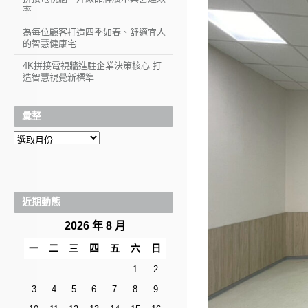
率
為每位顧客打造四季如春、舒適宜人
的智慧健康宅
4K拼接電視牆進駐企業決策核心 打
造智慧視覺新標準
彙整
彙
整
近期動態
2026 年 8 月
一
二
三
四
五
六
日
1
2
3
4
5
6
7
8
9