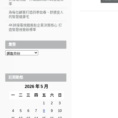
率
為每位顧客打造四季如春、舒適宜人
的智慧健康宅
4K拼接電視牆進駐企業決策核心 打
造智慧視覺新標準
彙整
彙
整
近期動態
2026 年 5 月
一
二
三
四
五
六
日
1
2
3
4
5
6
7
8
9
10