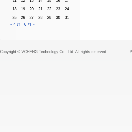
11
12
13
14
15
16
17
18
19
20
21
22
23
24
25
26
27
28
29
30
31
« 4 月
6 月 »
Copyright © VCHENG Technology Co., Ltd. All rights reserved