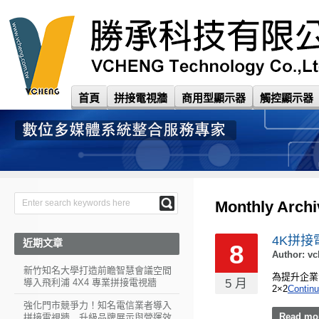
首頁
拼接電視牆
商用型顯示器
觸控顯示器
Monthly Arch
4K拼
近期文章
8
Author:
vc
新竹知名大學打造前瞻智慧會議空間
為提升企業
導入飛利浦 4X4 專業拼接電視牆
5 月
2×2
Contin
強化門市競爭力！知名電信業者導入
Read mo
拼接電視牆 升級品牌展示與營運效