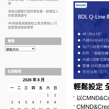
率
為每位顧客打造四季如春、舒適宜人
的智慧健康宅
4K拼接電視牆進駐企業決策核心 打
造智慧視覺新標準
彙整
彙
整
近期動態
2026 年 8 月
輕鬆設定 
一
二
三
四
五
六
日
1
2
以CMND&C
3
4
5
6
7
8
9
CMND&Cr