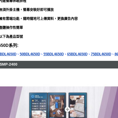
.內建螢幕休眠排程
.無須外掛主機，螢幕安裝好即可播放
.擁有雲端功能，隨時隨地可上傳資料，更換廣告內容
.整體操作性簡單
.以下為產品型號
650D系列:
BDL4650D
、
50BDL4650D
、
55BDL4650D
、
65BDL4650D
、
75BDL4650D
、
8
SMP-2400