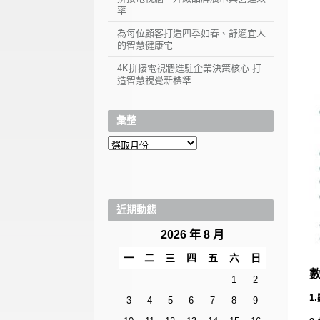
率
為每位顧客打造四季如春、舒適宜人
的智慧健康宅
4K拼接電視牆進駐企業決策核心 打
造智慧視覺新標準
彙整
彙
整
近期動態
2026 年 8 月
一
二
三
四
五
六
日
1
2
1
3
4
5
6
7
8
9