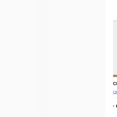
C
C
…