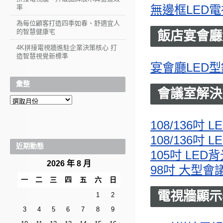
無邊框LED
率
為每位顧客打造四季如春、舒適宜人
的智慧健康宅
飯店宴會廳
4K拼接電視牆進駐企業決策核心 打
造智慧視覺新標準
宴會廳LED型
彙整
會議室解決
彙
整
108/136吋
108/136吋
近期動態
105吋 LE
2026 年 8 月
98吋 大型
一
二
三
四
五
六
日
電視牆顯示
1
2
3
4
5
6
7
8
9