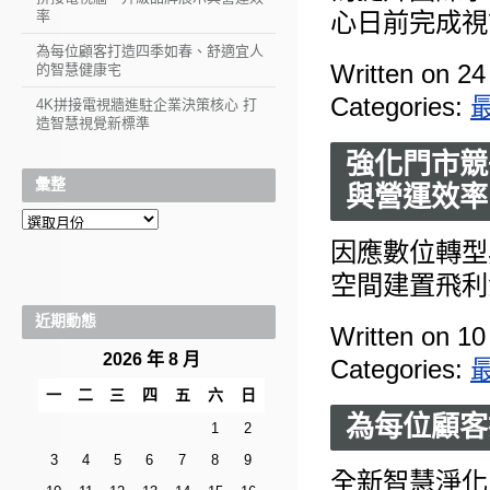
率
心日前完成視
為每位顧客打造四季如春、舒適宜人
Written on 24
的智慧健康宅
Categories:
4K拼接電視牆進駐企業決策核心 打
造智慧視覺新標準
強化門市競
彙整
與營運效率
彙
整
因應數位轉型
空間建置飛利
近期動態
Written on 10
2026 年 8 月
Categories:
一
二
三
四
五
六
日
為每位顧客
1
2
3
4
5
6
7
8
9
全新智慧淨化