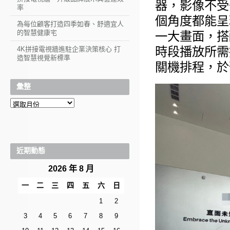
器，影像不受
率
個角度都能呈
為每位顧客打造四季如春、舒適宜人
的智慧健康宅
一大畫面，搭
時段播放所需
4K拼接電視牆進駐企業決策核心 打
造智慧視覺新標準
關機排程，於
彙整
彙
整
近期動態
2026 年 8 月
一
二
三
四
五
六
日
1
2
3
4
5
6
7
8
9