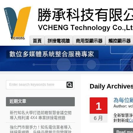
首頁
拼接電視牆
商用型顯示器
觸控顯示器
Daily Archive
為每位
近期文章
1
Author:
vc
新竹知名大學打造前瞻智慧會議空間
全新智慧淨
導入飛利浦 4X4 專業拼接電視牆
6 月
針對新成
Co
強化門市競爭力！知名電信業者導入
Read mo
拼接電視牆 升級品牌展示與營運效