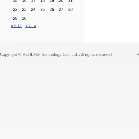
15
16
17
18
19
20
21
22
23
24
25
26
27
28
29
30
« 5 月
7 月 »
Copyright © VCHENG Technology Co., Ltd. All rights reserved