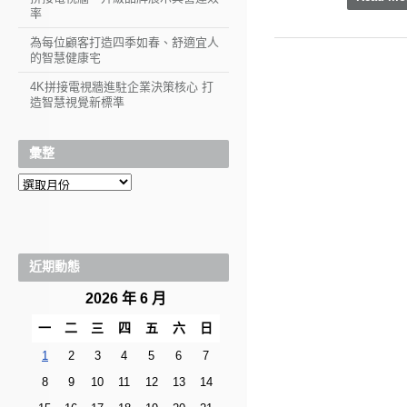
率
為每位顧客打造四季如春、舒適宜人
的智慧健康宅
4K拼接電視牆進駐企業決策核心 打
造智慧視覺新標準
彙整
彙
整
近期動態
2026 年 6 月
一
二
三
四
五
六
日
1
2
3
4
5
6
7
8
9
10
11
12
13
14